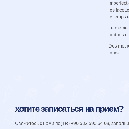
imperfecti
les facett
le temps e
Le même ef
tordues et
Des métho
jours.
хотите записаться на прием?
Свяжитесь с нами по
(TR) +90 532 590 64 09
, заполн