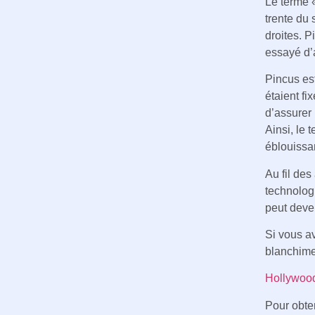
Le terme «
trente du
droites. P
essayé d’
Pincus es
étaient fi
d’assurer 
Ainsi, le
éblouissan
Au fil de
technologi
peut deven
Si vous av
blanchimen
Hollywood
Pour obten