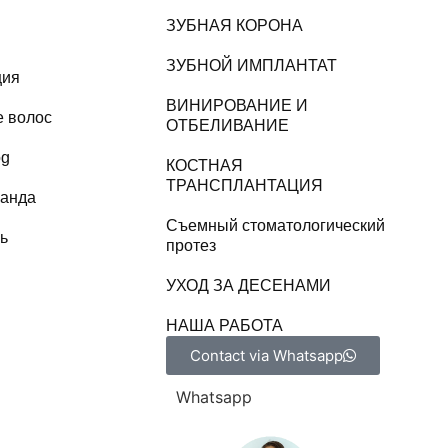
ЗУБНАЯ КОРОНА
ЗУБНОЙ ИМПЛАНТАТ
ция
ВИНИРОВАНИЕ И
е волос
ОТБЕЛИВАНИЕ
og
КОСТНАЯ
ТРАНСПЛАНТАЦИЯ
анда
Съемный стоматологический
ь
протез
УХОД ЗА ДЕСЕНАМИ
НАША РАБОТА
Contact via Whatsapp
Whatsapp