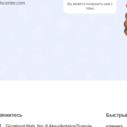
lscenter.com
Вы можете позвонить нам с
Viber
вяжитесь
Быстрый
Güzelyurt Mah. No: 6 Aksu/Antalya/Turquie
клиника