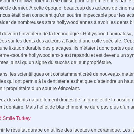
sourire hollywoodien» a été utilisé pour la première fois par l
 siècle dernier. À cette époque, beaucoup des acteurs de cinéma
incus était bien conscient qu’un sourire impeccable pour les act
aider de nombreuses stars hollywoodiennes à avoir les dents b
t devenu l’inventeur de la technologie «Hollywood Laminates», q
xées sur les dents des acteurs à l’aide d’une colle spéciale. Ce
une fixation durable des placages, ils n’étaient donc portés qu
 terme «sourire hollywoodien» s’est répandu et est devenu un sy
tes, ainsi qu’un signe du succès de leur propriétaire.
s ans, les scientifiques ont constamment créé de nouveaux maté
es qui ont permis à la dentisterie esthétique d’atteindre un ha
ir propriétaire d’un sourire étincelant.
ez des dents naturellement droites de la forme et de la position 
t dentaire. Mais l’effet de blanchiment ne dure pas plus d’un an.
 Smile Turkey
ir le résultat durabe on utilise des facettes en céramique. Les f