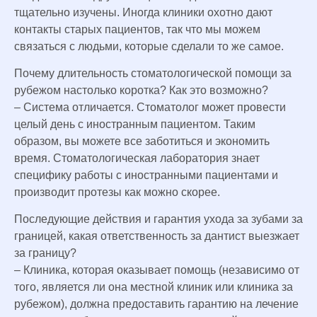
тщательно изучены. Иногда клиники охотно дают
контакты старых пациентов, так что мы можем
связаться с людьми, которые сделали то же самое.
Почему длительность стоматологической помощи за
рубежом настолько коротка? Как это возможно?
– Система отличается. Стоматолог может провести
целый день с иностранным пациентом. Таким
образом, вы можете все заботиться и экономить
время. Стоматологическая лаборатория знает
специфику работы с иностранными пациентами и
производит протезы как можно скорее.
Последующие действия и гарантия ухода за зубами за
границей, какая ответственность за дантист выезжает
за границу?
– Клиника, которая оказывает помощь (независимо от
того, является ли она местной клиник или клиника за
рубежом), должна предоставить гарантию на лечение