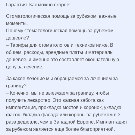
Гарантия. Как можно скорее!
Стоматологическая помощь за рубежом: важные
моменты.
Почему стоматологическая помощь за рубежом
дешевле?
– Тарифы для стоматологов и техников ниже. В
общем, расходы, арендные платы и материалы
дешевле, и именно это составляет окончательную
цену за лечение.
За какое лечение мы обращаемся за лечением за
границу?
– Конечно, мы не выезжаем за границу, чтобы
получить лекарство. Это важная забота как
имплантация, прокладка мостов и коронок, укладка
фасок. Укладка фасада или короны за рубежом в 3
раза дешевле, чем в Западной Европе. Имплантация
за рубежом является еще более благоприятной,