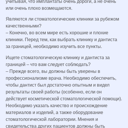
учитывая, что имплантаты очень дороги, а не очень
или очень плохо возмещаются.
Являются ли стоматологические клиники за рубежом
качественными?
– Конечно, во всем мире есть хорошие и плохие
клиники. Перед тем, как выбрать клинику и дантиста
за границей, необходимо изучить все пункты.
Ищете стоматологическую клинику и дантиста за
границей – что вам следует соблюдать?
– Прежде всего, вы должны быть уверены в
профессионализме врача. Необходимо обеспечить,
чтобы дантист был достаточно опытным и видел
результаты своей работы (особенно, если он
действует косметической стоматологической помощи).
Необходимо указать качество и происхождение
материалов и изделий, а также оборудование
стоматологической лаборатории. Мнения и
свидетельства других пациентов должны быть